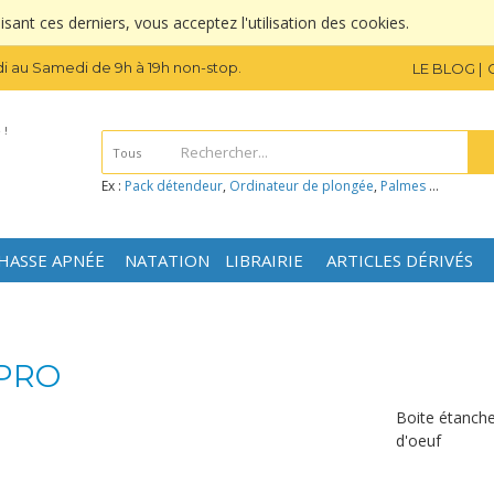
sant ces derniers, vous acceptez l'utilisation des cookies.
i au Samedi de 9h à 19h non-stop.
LE BLOG
 !
Tous
Ex :
Pack détendeur
,
Ordinateur de plongée
,
Palmes
...
HASSE APNÉE
NATATION
LIBRAIRIE
ARTICLES DÉRIVÉS
APRO
Boite étanch
d'oeuf