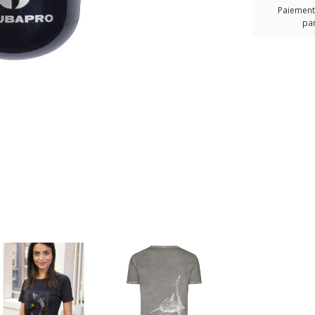
Paiement 
par
T-Shirt ORIGIN
KANUMERA Les R
Sable
29,00 €