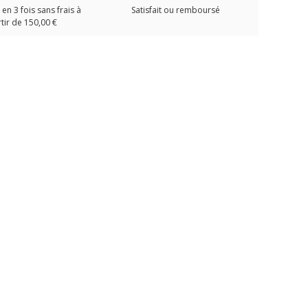
en 3 fois sans frais à
Satisfait ou remboursé
tir de 150,00 €
E
T-Shirt KANUMERA Col V
Sac à dos étanche
Peluch
AIES
Le Mérou Tatoo Marine
ORIGINE KANUMERA
Chiné
Raie Bleu Ciel 15L
26,90
29,00 €
39,00 €