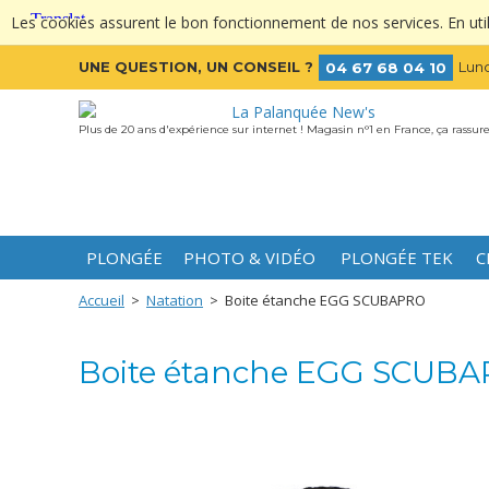
Les cookies assurent le bon fonctionnement de nos services. En utili
UNE QUESTION, UN CONSEIL ?
Lund
04 67 68 04 10
Plus de 20 ans d'expérience sur internet ! Magasin n°1 en France, ça rassure
PLONGÉE
PHOTO & VIDÉO
PLONGÉE TEK
C
Accueil
>
Natation
>
Boite étanche EGG SCUBAPRO
Boite étanche EGG SCUB