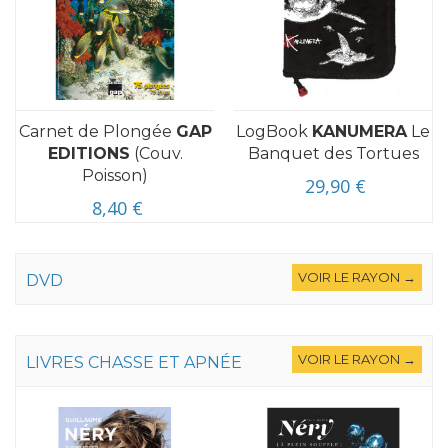
Carnet de Plongée
GAP
LogBook
KANUMERA
Le
EDITIONS
(Couv.
Banquet des Tortues
Poisson)
29,90 €
8,40 €
VOIR LE RAYON →
DVD
VOIR LE RAYON →
LIVRES CHASSE ET APNÉE