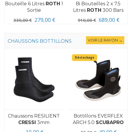
Bouteille 6 Litres
ROTH
1
Bi Bouteilles 2 x 7.5
Sortie
Litres
ROTH
300 Bars
279,00 €
689,00 €
330,00 €
910,00 €
VOIR LE RAYON →
CHAUSSONS BOTTILLONS
Déstockage
Chaussons RESILIENT
Bottillons EVERFLEX
CRESSI
3mm
ARCH 5.0
SCUBAPRO