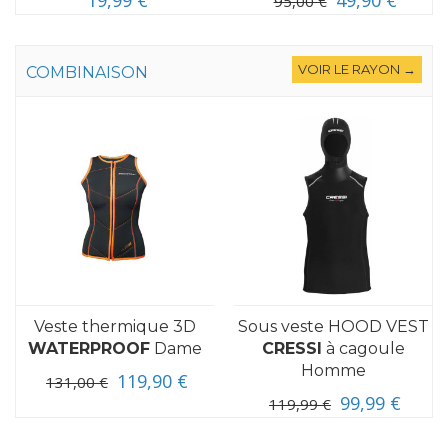
19,99 €
49,90 €
95,00 €
VOIR LE RAYON →
COMBINAISON
Veste thermique 3D
Sous veste HOOD VEST
WATERPROOF
Dame
CRESSI
à cagoule
Homme
119,90 €
131,00 €
99,99 €
119,99 €