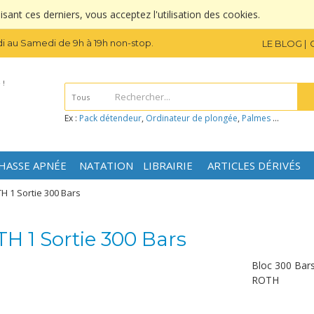
sant ces derniers, vous acceptez l'utilisation des cookies.
i au Samedi de 9h à 19h non-stop.
LE BLOG
 !
Tous
Ex :
Pack détendeur
,
Ordinateur de plongée
,
Palmes
...
HASSE APNÉE
NATATION
LIBRAIRIE
ARTICLES DÉRIVÉS
TH 1 Sortie 300 Bars
TH 1 Sortie 300 Bars
Bloc 300 Bars 
ROTH