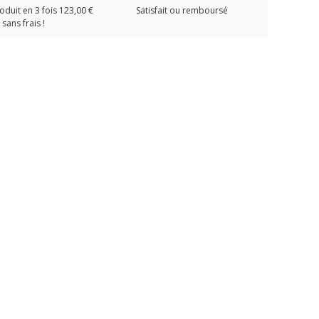
oduit en 3 fois 123,00 €
Satisfait ou remboursé
sans frais !
 R10
Sangle de Bouteille
Opercule / Insert
Sangle 
BEUCHAT pour BI
STANDARD
53,00 €
7,50 €