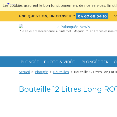
Les cookies assurent le bon fonctionnement de nos services. En utili
UNE QUESTION, UN CONSEIL ?
Lund
04 67 68 04 10
Plus de 20 ans d'expérience sur internet ! Magasin n°1 en France, ça rassure
PLONGÉE
PHOTO & VIDÉO
PLONGÉE TEK
C
Accueil
>
Plongée
>
Bouteilles
>
Bouteille 12 Litres Long RO
Bouteille 12 Litres Long RO