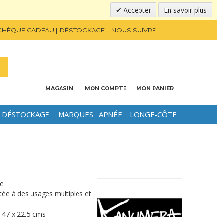
Accepter
En savoir plus
CHÈQUE CADEAU
DÉSTOCKAGE
NOUS SUIVRE
MAGASIN
MON COMPTE
MON PANIER
DÉSTOCKAGE
MARQUES
APNÉE
LONGE-CÔTE
se
ée à des usages multiples et
 47 x 22,5 cms