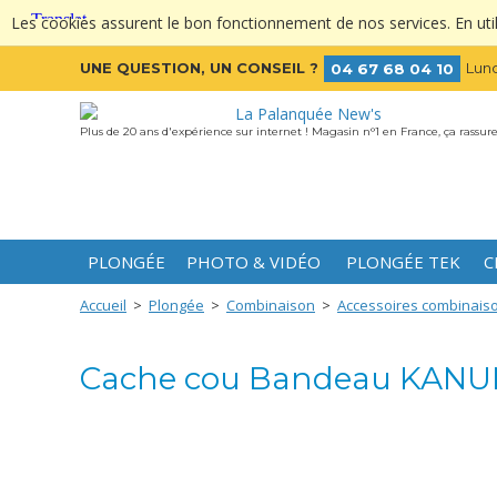
Les cookies assurent le bon fonctionnement de nos services. En utili
UNE QUESTION, UN CONSEIL ?
Lund
04 67 68 04 10
Plus de 20 ans d'expérience sur internet ! Magasin n°1 en France, ça rassure
PLONGÉE
PHOTO & VIDÉO
PLONGÉE TEK
C
Accueil
>
Plongée
>
Combinaison
>
Accessoires combinais
Cache cou Bandeau KANU