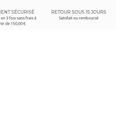
ENT SÉCURISÉ
RETOUR SOUS 15 JOURS
en 3 fois sans frais à
Satisfait ou remboursé
tir de 150,00 €
E
T-Shirt KANUMERA Col V
Peluche Bébé tortue 15cm
T-Shir
AIES
Le Mérou Tatoo Marine
REQUIN 
Chiné
10,90 €
29,00 €