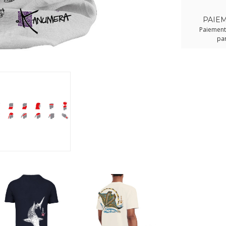
PAIEM
Paiement 
par
T-Shirt ORIGIN
KANUMERA Les R
Dame Sable
29,00 €