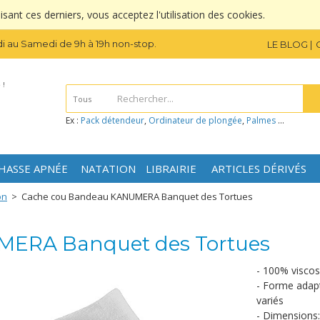
sant ces derniers, vous acceptez l'utilisation des cookies.
i au Samedi de 9h à 19h non-stop.
LE BLOG
 !
Tous
Ex :
Pack détendeur
,
Ordinateur de plongée
,
Palmes
...
HASSE APNÉE
NATATION
LIBRAIRIE
ARTICLES DÉRIVÉS
on
>
Cache cou Bandeau KANUMERA Banquet des Tortues
MERA Banquet des Tortues
- 100% visco
- Forme adapt
variés
- Dimensions: