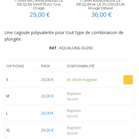
T-Shirt BIO KANUMERA LE
T-Shirt KANUMERA LE
REQUIN MARTEAU Gris
REQUIN et LE PLONGEUR
Orage
Rouge Délavé
29,00 €
36,00 €
Une cagoule polyvalente pour tout type de combinaison de
plongée.
Réf :
AQUALUNG-SU263
OPTIONS
PRIX
DISPONIBILITÉ
S
26,00 €
En stock magasin
Rupture
M
26,00 €
Epuisé
Rupture
L
26,00 €
Epuisé
Rupture
XL
26,00 €
Epuisé