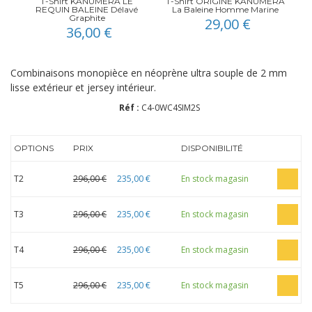
T-Shirt KANUMERA LE
T-Shirt ORIGINE KANUMERA
REQUIN BALEINE Délavé
La Baleine Homme Marine
Graphite
29,00 €
36,00 €
Combinaisons monopièce en néoprène ultra souple de 2 mm
lisse extérieur et jersey intérieur.
Réf :
C4-0WC4SIM2S
OPTIONS
PRIX
DISPONIBILITÉ
T2
296,00 €
235,00 €
En stock magasin
T3
296,00 €
235,00 €
En stock magasin
T4
296,00 €
235,00 €
En stock magasin
T5
296,00 €
235,00 €
En stock magasin