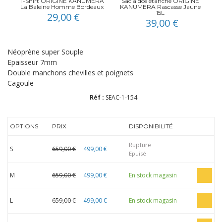
T-Shirt ORIGINE KANUMERA
Sac à dos étanche ORIGINE
La Baleine Homme Bordeaux
KANUMERA Rascasse Jaune
15L
29,00 €
39,00 €
Néoprène super Souple
Epaisseur 7mm
Double manchons chevilles et poignets
Cagoule
Réf :
SEAC-1-154
OPTIONS
PRIX
DISPONIBILITÉ
Rupture
S
659,00 €
499,00 €
Epuisé
M
659,00 €
499,00 €
En stock magasin
L
659,00 €
499,00 €
En stock magasin