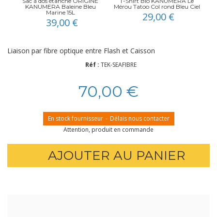
Sac à dos étanche ORIGINE
T-Shirt Bio KANUMERA Le
KANUMERA Baleine Bleu
Mérou Tatoo Col rond Bleu Ciel
Marine 15L
29,00 €
39,00 €
Liaison par fibre optique entre Flash et Caisson
Réf :
TEK-SEAFIBRE
70,00 €
En stock fournisseur
-
Délais nous contacter
Attention, produit en commande
AJOUTER AU PANIER