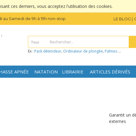
sant ces derniers, vous acceptez l'utilisation des cookies.
i au Samedi de 9h à 19h non-stop.
LE BLOG
 !
Tous
Ex :
Pack détendeur
,
Ordinateur de plongée
,
Palmes
...
HASSE APNÉE
NATATION
LIBRAIRIE
ARTICLES DÉRIVÉS
Garantit un d
externes