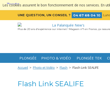
Les cookies assurent le bon fonctionnement de nos services. En utili
UNE QUESTION, UN CONSEIL ?
Lund
04 67 68 04 10
Plus de 20 ans d'expérience sur internet ! Magasin n°1 en France, ça rassure
PLONGÉE
PHOTO & VIDÉO
PLONGÉE TEK
C
Accueil
>
Photo et Vidéo
>
Flash
>
Flash Link SEALIFE
Flash Link SEALIFE