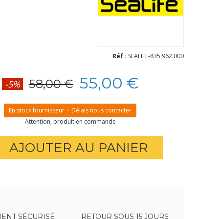
Réf :
SEALIFE-835.962.000
55,00 €
58,00 €
-5%
En stock fournisseur
-
Délais nous contacter
Attention, produit en commande
AJOUTER AU PANIER
ENT SÉCURISÉ
RETOUR SOUS 15 JOURS