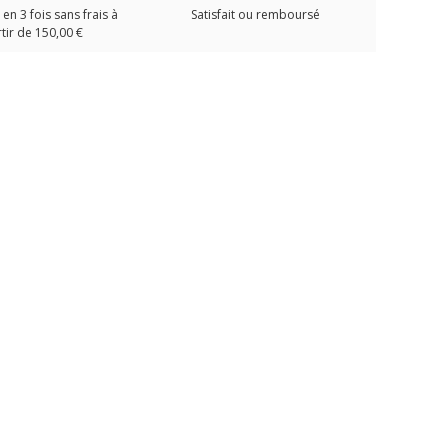
en 3 fois sans frais à
Satisfait ou remboursé
tir de 150,00 €
ERME
Sac à dos étanche
Pochette étanche
T-Shirt
O
ORIGINE KANUMERA
SEAWAG MAX
Le Mér
Rascasse Jaune 15L
19,95 €
39,00 €