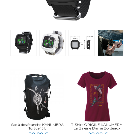
T
L
Sac à dos étanche KANUMERA
T-Shirt ORIGINE KANUMERA
Tortue 15 L
La Baleine Dame Bordeaux