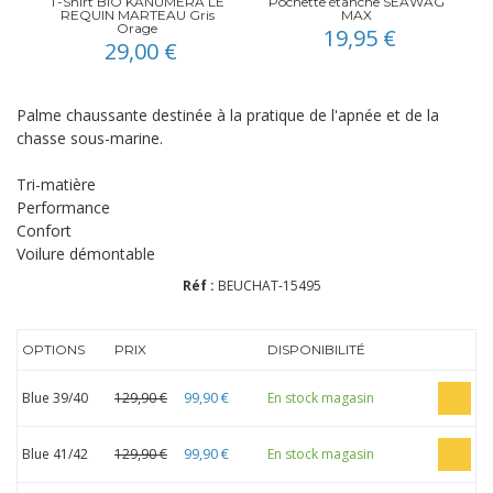
T-Shirt BIO KANUMERA LE
Pochette étanche SEAWAG
REQUIN MARTEAU Gris
MAX
Orage
19,95 €
29,00 €
Palme chaussante destinée à la pratique de l'apnée et de la
chasse sous-marine.
Tri-matière
Performance
Confort
Voilure démontable
Réf :
BEUCHAT-15495
OPTIONS
PRIX
DISPONIBILITÉ
Blue 39/40
129,90 €
99,90 €
En stock magasin
Blue 41/42
129,90 €
99,90 €
En stock magasin