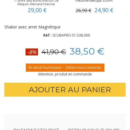
T-Shirt Bio KANUMERA Le
Peluche Beluga 30cm
Requin Renard Marine
29,00 €
24,90 €
26,90 €
Shaker avec arret Magnétique
Réf :
SCUBAPRO-51.538.000
38,50 €
41,90 €
-8%
En stock fournisseur
-
Délais nous contacter
Attention, produit en commande
AJOUTER AU PANIER