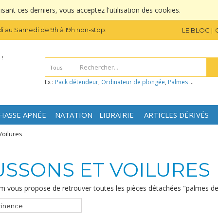
sant ces derniers, vous acceptez l'utilisation des cookies.
i au Samedi de 9h à 19h non-stop.
LE BLOG
 !
Tous
Ex :
Pack détendeur
,
Ordinateur de plongée
,
Palmes
...
HASSE APNÉE
NATATION
LIBRAIRIE
ARTICLES DÉRIVÉS
Voilures
SSONS ET VOILURES
m vous propose de retrouver toutes les pièces détachées "palmes de 
tinence