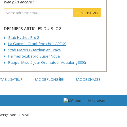
bien plus encore !
JE M'INSCRIS
DERNIERS ARTICLES DU BLOG
Stab Hydros Pro 2
La Gamme Graphène chez APEKS
Stab Mares Guardian et Grace
Palmes Scubapro Super Nova
Rappel Mise à jour Ordinateur Aqualung I330r
STABILISATEUR
SAC DE PLONGÉEE
SAC DE CHASSE
bergé par
COMAITE