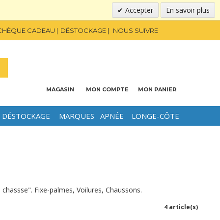
Accepter
En savoir plus
CHÈQUE CADEAU
DÉSTOCKAGE
NOUS SUIVRE
MAGASIN
MON COMPTE
MON PANIER
DÉSTOCKAGE
MARQUES
APNÉE
LONGE-CÔTE
chassse". Fixe-palmes, Voilures, Chaussons.
4 article(s)