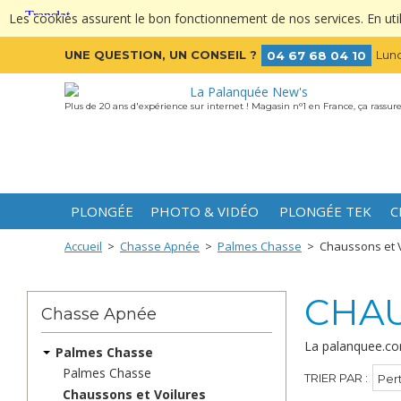
Les cookies assurent le bon fonctionnement de nos services. En utili
UNE QUESTION, UN CONSEIL ?
Lund
04 67 68 04 10
Plus de 20 ans d'expérience sur internet ! Magasin n°1 en France, ça rassure
PLONGÉE
PHOTO & VIDÉO
PLONGÉE TEK
C
Accueil
>
Chasse Apnée
>
Palmes Chasse
>
Chaussons et 
CHAU
Chasse Apnée
La palanquee.co
Palmes Chasse
Palmes Chasse
TRIER PAR
Per
Chaussons et Voilures