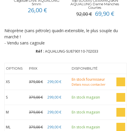
Cagoule DIVE AQUALUNG
Top SOURIS CERAMIQSKIN
5mm
AQUALUNG Dame Manches
Courtes
26,00 €
69,90 €
92,00 €
Néoprène (sans pétrole) quadri-extensible, le plus souple du
marché !
- Vendu sans cagoule
Réf :
AQUALUNG-SU8790110-702033
OPTIONS
PRIX
DISPONIBILITÉ
En stock fournisseur
XS
379,00 €
299,00 €
Délais nous contacter
S
379,00 €
299,00 €
En stock magasin
M
379,00 €
299,00 €
En stock magasin
ML
379,00 €
299,00 €
En stock magasin