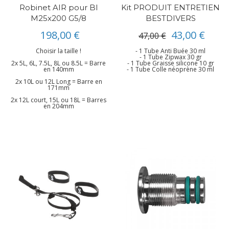
Robinet AIR pour BI
Kit PRODUIT ENTRETIEN
M25x200 G5/8
BESTDIVERS
198,00 €
43,00 €
47,00 €
Choisir la taille !
- 1 Tube Anti Buée 30 ml
- 1 Tube Zipwax 30 gr
2x 5L, 6L, 7.5L, 8L ou 8.5L = Barre
- 1 Tube Graisse silicone 10 gr
en 140mm
- 1 Tube Colle néoprène 30 ml
2x 10L ou 12L Long = Barre en
171mm
2x 12L court, 15L ou 18L = Barres
en 204mm