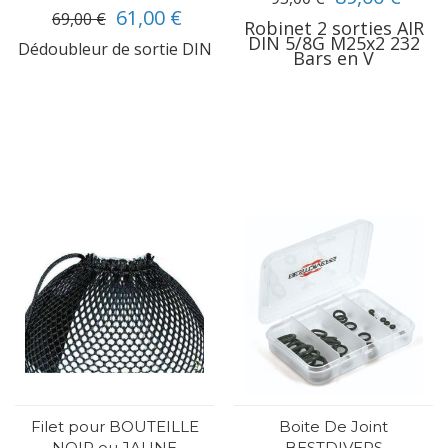
61,00 €
69,00 €
Robinet 2 sorties AIR
DIN 5/8G M25x2 232
Dédoubleur de sortie DIN
Bars en V
Filet pour BOUTEILLE
Boite De Joint
NOIR ou JAUNE
BESTDIVERS